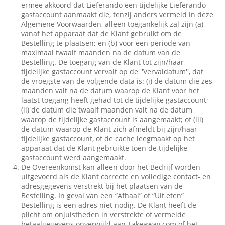
ermee akkoord dat Lieferando een tijdelijke Lieferando
gastaccount aanmaakt die, tenzij anders vermeld in deze
Algemene Voorwaarden, alleen toegankelijk zal zijn (a)
vanaf het apparaat dat de Klant gebruikt om de
Bestelling te plaatsen; en (b) voor een periode van
maximaal twaalf maanden na de datum van de
Bestelling. De toegang van de Klant tot zijn/haar
tijdelijke gastaccount vervalt op de ''Vervaldatum'', dat
de vroegste van de volgende data is: (i) de datum die zes
maanden valt na de datum waarop de Klant voor het
laatst toegang heeft gehad tot de tijdelijke gastaccount;
(ii) de datum die twaalf maanden valt na de datum
waarop de tijdelijke gastaccount is aangemaakt; of (iii)
de datum waarop de Klant zich afmeldt bij zijn/haar
tijdelijke gastaccount, of de cache leegmaakt op het
apparaat dat de Klant gebruikte toen de tijdelijke
gastaccount werd aangemaakt.
De Overeenkomst kan alleen door het Bedrijf worden
uitgevoerd als de Klant correcte en volledige contact- en
adresgegevens verstrekt bij het plaatsen van de
Bestelling. In geval van een “Afhaal” of “Uit eten”
Bestelling is een adres niet nodig. De Klant heeft de
plicht om onjuistheden in verstrekte of vermelde
betaalgegevens onverwijld aan Takeaway.com of het