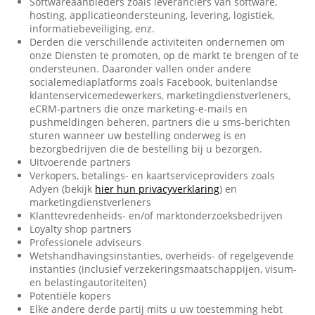
Softwareaanbieders zoals leveranciers van software,
hosting, applicatieondersteuning, levering, logistiek,
informatiebeveiliging, enz.
Derden die verschillende activiteiten ondernemen om
onze Diensten te promoten, op de markt te brengen of te
ondersteunen. Daaronder vallen onder andere
socialemediaplatforms zoals Facebook, buitenlandse
klantenservicemedewerkers, marketingdienstverleners,
eCRM-partners die onze marketing-e-mails en
pushmeldingen beheren, partners die u sms-berichten
sturen wanneer uw bestelling onderweg is en
bezorgbedrijven die de bestelling bij u bezorgen.
Uitvoerende partners
Verkopers, betalings- en kaartserviceproviders zoals
Adyen (bekijk
hier hun privacyverklaring
) en
marketingdienstverleners
Klanttevredenheids- en/of marktonderzoeksbedrijven
Loyalty shop partners
Professionele adviseurs
Wetshandhavingsinstanties, overheids- of regelgevende
instanties (inclusief verzekeringsmaatschappijen, visum-
en belastingautoriteiten)
Potentiële kopers
Elke andere derde partij mits u uw toestemming hebt