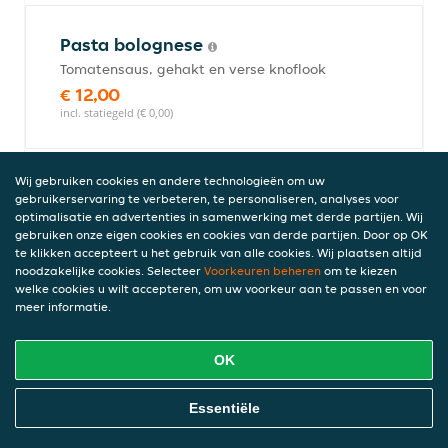
Pasta bolognese
Tomatensaus, gehakt en verse knoflook
€ 12,00
incl. statiegeld (€ 0,00)
Wij gebruiken cookies en andere technologieën om uw
Pasta aglio, olio en pepperoncino
gebruikerservaring te verbeteren, te personaliseren, analyses voor
optimalisatie en advertenties in samenwerking met derde partijen. Wij
gebruiken onze eigen cookies en cookies van derde partijen. Door op OK
Spaanse pepers, peterselie in
te klikken accepteert u het gebruik van alle cookies. Wij plaatsen altijd
knoflookolijfolie
noodzakelijke cookies. Selecteer
Voorkeuren beheren
om te kiezen
€ 12,00
welke cookies u wilt accepteren, om uw voorkeur aan te passen en voor
meer informatie.
incl. statiegeld (€ 0,00)
OK
Pasta al funghi
Online Eten Bestellen
Essentiële
Roomsaus en champignons
€ 12,50