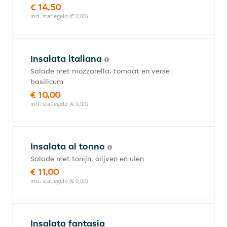
€ 14,50
incl. statiegeld (€ 0,00)
Insalata italiana
Salade met mozzarella, tomaat en verse
basilicum
€ 10,00
incl. statiegeld (€ 0,00)
Insalata al tonno
Salade met tonijn, olijven en uien
€ 11,00
incl. statiegeld (€ 0,00)
Insalata fantasia