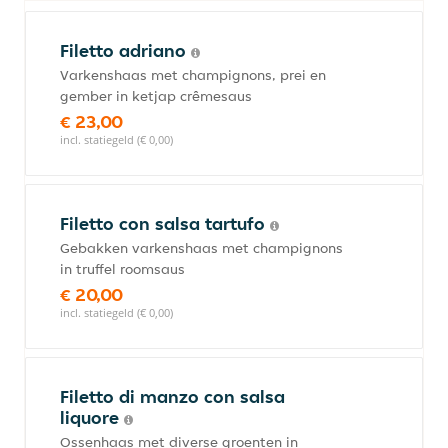
Filetto adriano
Varkenshaas met champignons, prei en
gember in ketjap crêmesaus
€ 23,00
incl. statiegeld (€ 0,00)
Filetto con salsa tartufo
Gebakken varkenshaas met champignons
in truffel roomsaus
€ 20,00
incl. statiegeld (€ 0,00)
Filetto di manzo con salsa
liquore
Ossenhaas met diverse groenten in