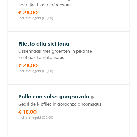
heerlijke likeur crêmesaus
€ 28,00
incl. statiegeld (€ 0,00)
Filetto alla siciliana
Ossenhaas met groenten in pikante
knoflook tomatensaus
€ 28,00
incl. statiegeld (€ 0,00)
Pollo con salsa gorgonzola
Gegrilde kipfilet in gorgonzola roomsaus
€ 18,00
incl. statiegeld (€ 0,00)