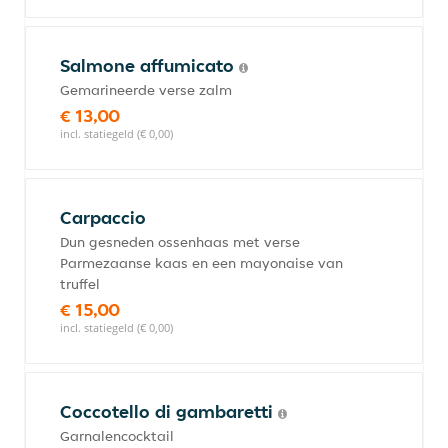
Salmone affumicato
Gemarineerde verse zalm
€ 13,00
incl. statiegeld (€ 0,00)
Carpaccio
Dun gesneden ossenhaas met verse
Parmezaanse kaas en een mayonaise van
truffel
€ 15,00
incl. statiegeld (€ 0,00)
Coccotello di gambaretti
Garnalencocktail